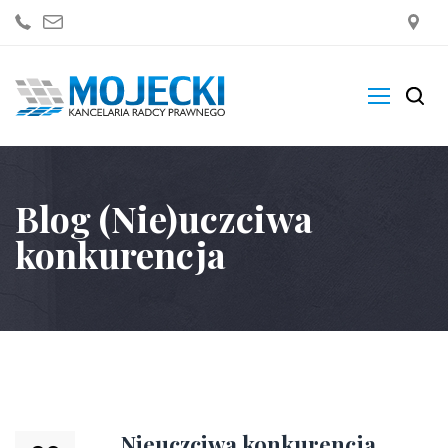
Kancelaria
Blog (Nie)uczciwa
Zakres Usług
konkurencja
Blogi
Sklep
Kontakt
Nieuczciwa konkurencja