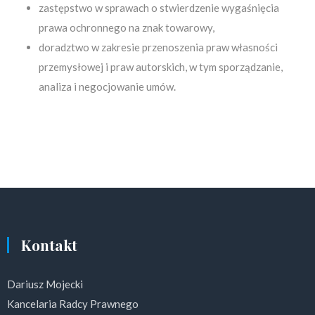
zastępstwo w sprawach o stwierdzenie wygaśnięcia
prawa ochronnego na znak towarowy,
doradztwo w zakresie przenoszenia praw własności
przemysłowej i praw autorskich, w tym sporządzanie,
analiza i negocjowanie umów.
Kontakt
Dariusz Mojecki
Kancelaria Radcy Prawnego