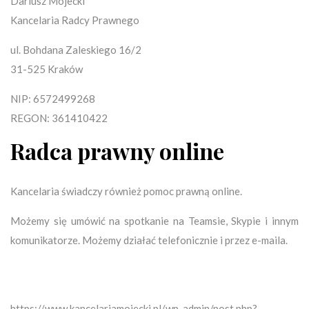
Dariusz Mojecki
Kancelaria Radcy Prawnego
ul. Bohdana Zaleskiego 16/2
31-525 Kraków
NIP: 6572499268
REGON: 361410422
Radca prawny online
Kancelaria świadczy również pomoc prawną online.
Możemy się umówić na spotkanie na Teamsie, Skypie i innym
komunikatorze. Możemy działać telefonicznie i przez e-maila.
https://www.kancelariamojecki.pl/wp-admin/post.php?