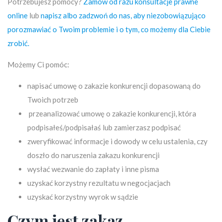
Potrzebujesz pomocy?
Zamów od razu konsultacje prawne
online
lub
napisz albo zadzwoń do nas, aby niezobowiązująco
porozmawiać o Twoim problemie i o tym, co możemy dla Ciebie
zrobić.
Możemy Ci pomóc:
napisać umowę o zakazie konkurencji dopasowaną do
Twoich potrzeb
przeanalizować umowę o zakazie konkurencji, która
podpisałeś/podpisałaś lub zamierzasz podpisać
zweryfikować informacje i dowody w celu ustalenia, czy
doszło do naruszenia zakazu konkurencji
wysłać wezwanie do zapłaty i inne pisma
uzyskać korzystny rezultatu w negocjacjach
uzyskać korzystny wyrok w sądzie
Czym jest zakaz