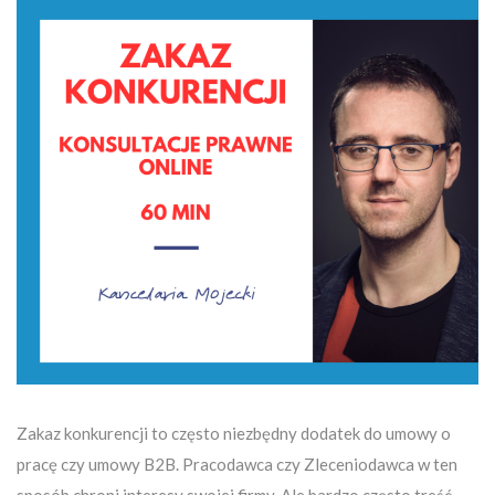
Zakaz konkurencji to często niezbędny dodatek do umowy o
pracę czy umowy B2B. Pracodawca czy Zleceniodawca w ten