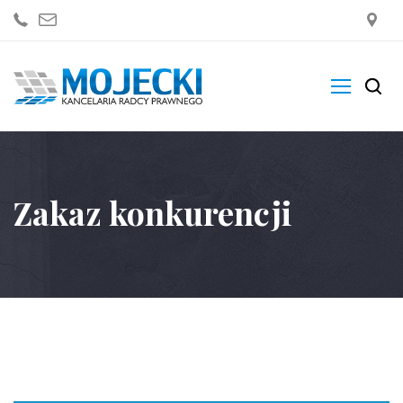
Kancelaria
Zakres Usług
Zakaz konkurencji
Blogi
Sklep
Kontakt