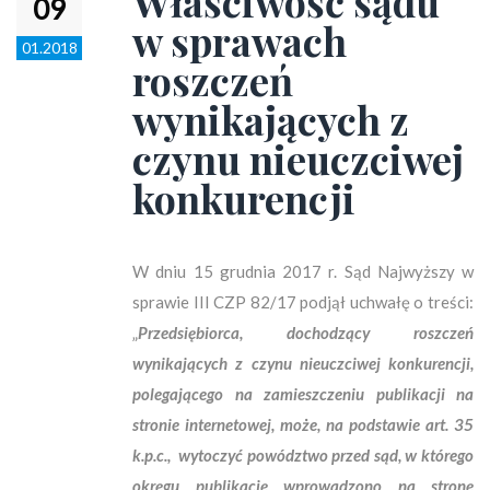
Właściwość sądu
09
w sprawach
01.2018
roszczeń
wynikających z
czynu nieuczciwej
konkurencji
W dniu 15 grudnia 2017 r. Sąd Najwyższy w
sprawie III CZP 82/17 podjął uchwałę o treści:
„
Przedsiębiorca, dochodzący roszczeń
wynikających z czynu nieuczciwej konkurencji,
polegającego na zamieszczeniu publikacji na
stronie internetowej, może, na podstawie art. 35
k.p.c., wytoczyć powództwo przed sąd, w którego
okręgu publikację wprowadzono na stronę