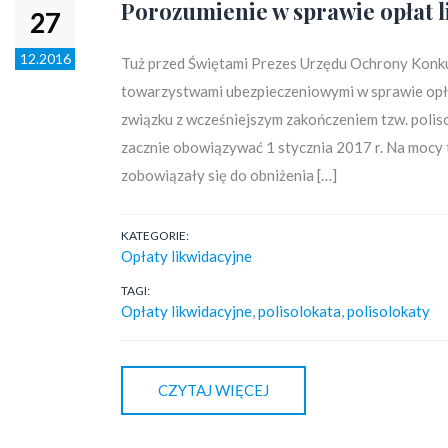
Porozumienie w sprawie opłat l
27
12.2016
Tuż przed Świętami Prezes Urzędu Ochrony Konku
towarzystwami ubezpieczeniowymi w sprawie opła
związku z wcześniejszym zakończeniem tzw. polis
zacznie obowiązywać 1 stycznia 2017 r. Na moc
zobowiązały się do obniżenia […]
KATEGORIE:
Opłaty likwidacyjne
TAGI:
Opłaty likwidacyjne
,
polisolokata
,
polisolokaty
CZYTAJ WIĘCEJ