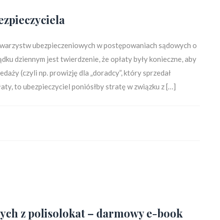
ezpieczyciela
towarzystw ubezpieczeniowych w postępowaniach sądowych o
ądku dziennym jest twierdzenie, że opłaty były konieczne, aby
aży (czyli np. prowizję dla „doradcy”, który sprzedał
płaty, to ubezpieczyciel poniósłby stratę w związku z […]
nych z polisolokat – darmowy e-book