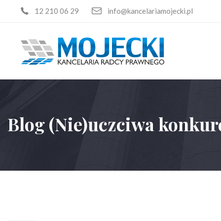
12 210 06 29
info@kancelariamojecki.pl
Blog (Nie)uczciwa konkur