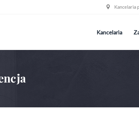
Kancelaria 
Kancelaria
Za
encja