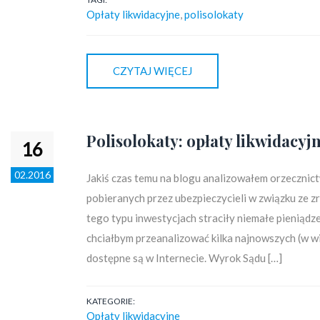
Opłaty likwidacyjne
,
polisolokaty
CZYTAJ WIĘCEJ
Polisolokaty: opłaty likwidacyjn
16
02.2016
Jakiś czas temu na blogu analizowałem orzecznic
pobieranych przez ubezpieczycieli w związku ze z
tego typu inwestycjach straciły niemałe pieniądz
chciałbym przeanalizować kilka najnowszych (w 
dostępne są w Internecie. Wyrok Sądu […]
KATEGORIE:
Opłaty likwidacyjne