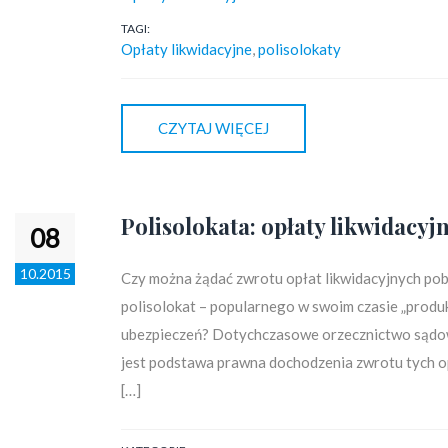
TAGI:
Opłaty likwidacyjne
,
polisolokaty
CZYTAJ WIĘCEJ
Polisolokata: opłaty likwidacyj
08
10.2015
Czy można żądać zwrotu opłat likwidacyjnych pobi
polisolokat – popularnego w swoim czasie „prod
ubezpieczeń? Dotychczasowe orzecznictwo sądowe p
jest podstawa prawna dochodzenia zwrotu tych op
[…]