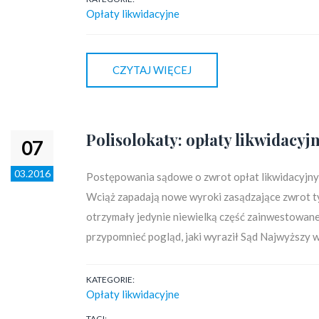
Opłaty likwidacyjne
CZYTAJ WIĘCEJ
Polisolokaty: opłaty likwidacy
07
03.2016
Postępowania sądowe o zwrot opłat likwidacyjnych 
Wciąż zapadają nowe wyroki zasądzające zwrot tyc
otrzymały jedynie niewielką część zainwestowanej 
przypomnieć pogląd, jaki wyraził Sąd Najwyższy w
KATEGORIE:
Opłaty likwidacyjne
TAGI: