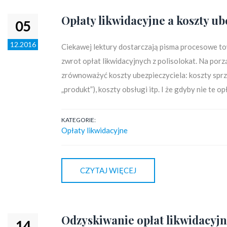
Opłaty likwidacyjne a koszty ub
05
12.2016
Ciekawej lektury dostarczają pisma procesowe 
zwrot opłat likwidacyjnych z polisolokat. Na porz
zrównoważyć koszty ubezpieczyciela: koszty sprzed
„produkt”), koszty obsługi itp. I że gdyby nie te o
KATEGORIE:
Opłaty likwidacyjne
CZYTAJ WIĘCEJ
Odzyskiwanie opłat likwidacyj
14