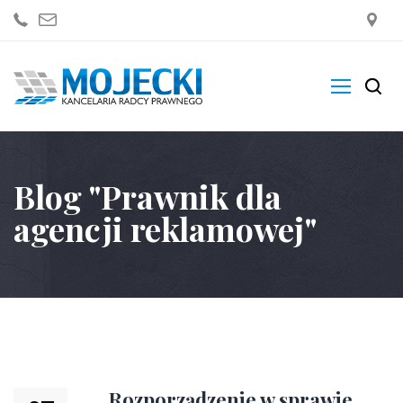
Kancelaria
Blog "Prawnik dla
Zakres Usług
agencji reklamowej"
Blogi
Sklep
Kontakt
Rozporządzenie w sprawie