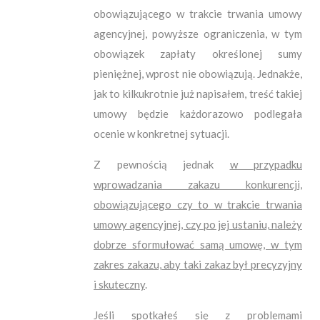
obowiązującego w trakcie trwania umowy
agencyjnej, powyższe ograniczenia, w tym
obowiązek zapłaty określonej sumy
pieniężnej, wprost nie obowiązują. Jednakże,
jak to kilkukrotnie już napisałem, treść takiej
umowy będzie każdorazowo podlegała
ocenie w konkretnej sytuacji.
Z pewnością jednak
w przypadku
wprowadzania zakazu konkurencji,
obowiązującego czy to w trakcie trwania
umowy agencyjnej, czy po jej ustaniu, należy
dobrze sformułować samą umowę, w tym
zakres zakazu, aby taki zakaz był precyzyjny
i skuteczny
.
Jeśli spotkałeś się z problemami