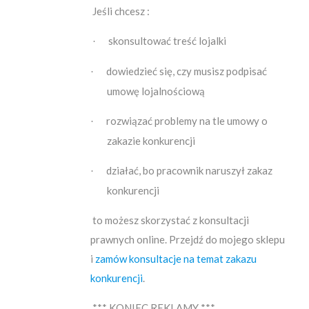
Jeśli chcesz :
skonsultować treść lojalki
·
dowiedzieć się, czy musisz podpisać
·
umowę lojalnościową
rozwiązać problemy na tle umowy o
·
zakazie konkurencji
działać, bo pracownik naruszył zakaz
·
konkurencji
to możesz skorzystać z konsultacji
prawnych online. Przejdź do mojego sklepu
i
zamów konsultacje na temat zakazu
konkurencji
.
*** KONIEC REKLAMY ***