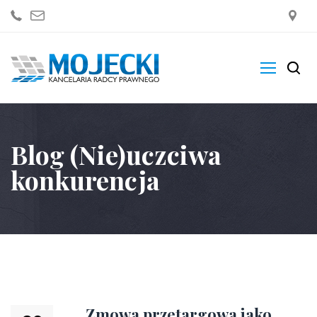
Kancelaria
Blog (Nie)uczciwa
Zakres Usług
konkurencja
Blogi
Sklep
Kontakt
Zmowa przetargowa jako