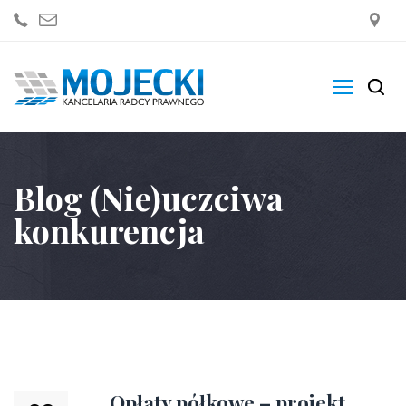
Kancelaria
Blog (Nie)uczciwa
Zakres Usług
konkurencja
Blogi
Sklep
Kontakt
Opłaty półkowe – projekt