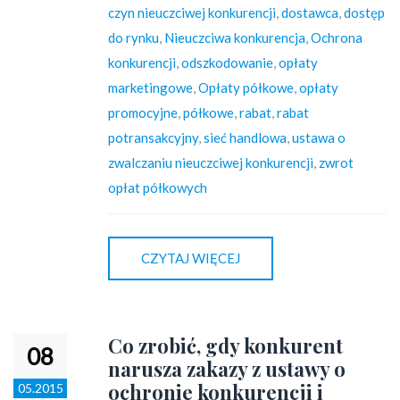
czyn nieuczciwej konkurencji
,
dostawca
,
dostęp
do rynku
,
Nieuczciwa konkurencja
,
Ochrona
konkurencji
,
odszkodowanie
,
opłaty
marketingowe
,
Opłaty półkowe
,
opłaty
promocyjne
,
półkowe
,
rabat
,
rabat
potransakcyjny
,
sieć handlowa
,
ustawa o
zwalczaniu nieuczciwej konkurencji
,
zwrot
opłat półkowych
CZYTAJ WIĘCEJ
Co zrobić, gdy konkurent
08
narusza zakazy z ustawy o
ochronie konkurencji i
05.2015